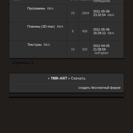
сообщение
Программы
Alick
2011-05-06
23
2604
23:32:54
Alick
Плагины (3D max)
Alick
2011-05-06
8
458
16:28:12
Alick
Текстуры
Alick
2011-04-05
10
320
21:08:59
JetFighter
Страница:
1
»
TMR-ART
»
Скачать
создать бесплатный форум