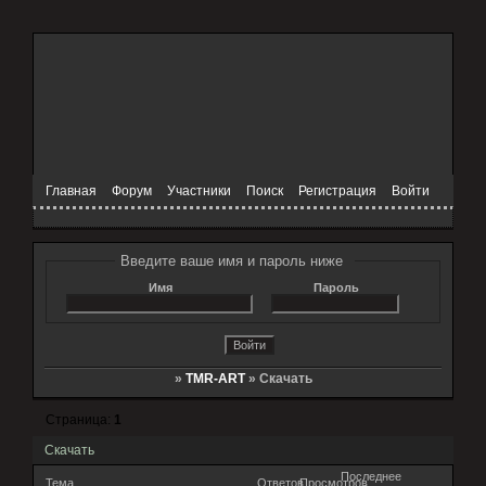
Главная
Форум
Участники
Поиск
Регистрация
Войти
Введите ваше имя и пароль ниже
Имя
Пароль
»
TMR-ART
»
Скачать
Страница:
1
Скачать
Последнее
Тема
Ответов
Просмотров