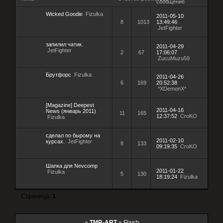
сообщение
Wicked Goodie
Fizulka
2011-05-10
8
1013
13:49:46
JetFighter
запилил чатик.
2011-04-29
JetFighter
2
67
17:06:07
ZucuMuzu59
Брутфорс
Fizulka
2011-04-26
6
169
20:52:38
*XDemonX*
[Magazine] Deepest
2011-04-16
News (январь 2011)
11
165
12:37:52
CroKO
Fizulka
сделал по бырому на
2011-02-10
курсах.
JetFighter
8
133
09:19:35
CroKO
Шапка для Nevcomp
2011-01-22
Fizulka
5
130
18:19:24
Fizulka
Страница:
1
»
TMR-ART
»
Flash