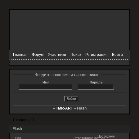
Главная
Форум
Участники
Поиск
Регистрация
Войти
Введите ваше имя и пароль ниже
Имя
Пароль
»
TMR-ART
»
Flash
Страница:
1
Flash
Последнее
Тема
Ответов
Просмотров