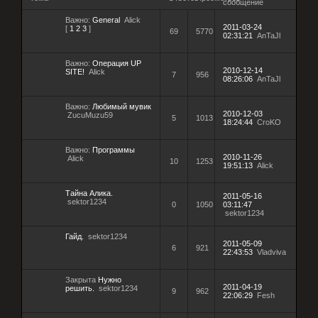
сообщение
Важно:
General
Alick
2011-03-24
[
1
2
3
]
69
5770
02:31:21
AnTaJl
Важно:
Операция UP
2010-12-14
SITE!
Alick
7
956
08:26:06
AnTaJl
Важно:
Любимый мувик
2010-12-03
ZucuMuzu59
5
1013
18:24:44
CroKO
Важно:
Программы
2010-11-26
Alick
10
1253
19:51:13
Alick
Тайна Алика.
2011-05-16
sektor1234
0
1050
03:11:47
sektor1234
Гайд.
sektor1234
2011-05-09
6
921
22:43:53
Vladviva
Закрыта
Нужно
2011-04-19
решить.
sektor1234
9
962
22:06:29
Fesh