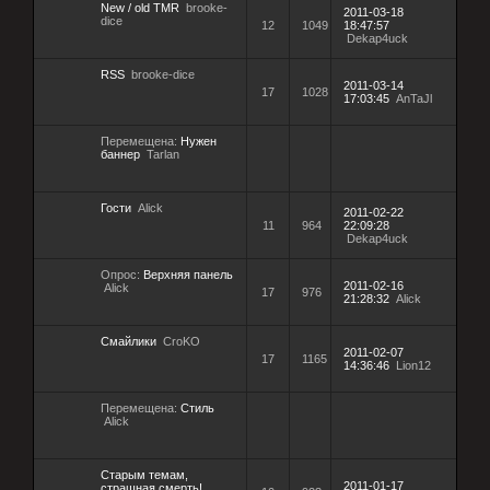
New / old TMR
brooke-
2011-03-18
dice
12
1049
18:47:57
Dekap4uck
RSS
brooke-dice
2011-03-14
17
1028
17:03:45
AnTaJl
Перемещена:
Нужен
баннер
Tarlan
Гости
Alick
2011-02-22
11
964
22:09:28
Dekap4uck
Опрос:
Верхняя панель
2011-02-16
Alick
17
976
21:28:32
Alick
Смайлики
CroKO
2011-02-07
17
1165
14:36:46
Lion12
Перемещена:
Стиль
Alick
Старым темам,
2011-01-17
страшная смерть!