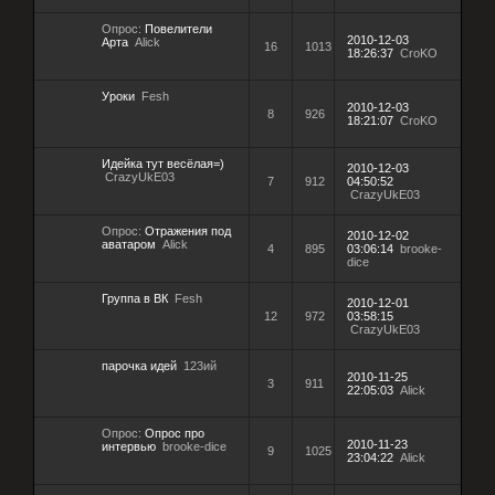
Опрос:
Повелители
2010-12-03
Арта
Alick
16
1013
18:26:37
CroKO
Уроки
Fesh
2010-12-03
8
926
18:21:07
CroKO
Идейка тут весёлая=)
2010-12-03
CrazyUkE03
7
912
04:50:52
CrazyUkE03
Опрос:
Отражения под
2010-12-02
аватаром
Alick
4
895
03:06:14
brooke-
dice
Группа в ВК
Fesh
2010-12-01
12
972
03:58:15
CrazyUkE03
парочка идей
123ий
2010-11-25
3
911
22:05:03
Alick
Опрос:
Опрос про
2010-11-23
интервью
brooke-dice
9
1025
23:04:22
Alick