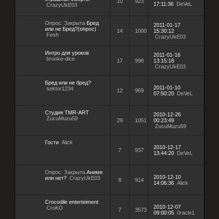
10
923
17:11:36
DeVeL
CrazyUkE03
Опрос:
Закрыта
Бред
2011-01-17
или не Бред?(опрос)
14
1000
15:30:12
Fesh
CrazyUkE03
Интро для уроков
2011-01-16
brooke-dice
17
998
13:15:18
CrazyUkE03
Бред или не бред?
2011-01-10
sektor1234
12
969
07:50:20
DeVeL
Студия TMR-ART
2010-12-26
ZucuMuzu59
29
1051
00:23:49
ZucuMuzu59
Гости
Alick
2010-12-17
7
937
13:44:20
DeVeL
Опрос:
Закрыта
Аниме
2010-12-10
или нет?
CrazyUkE03
8
914
14:06:36
Alick
Crocodile enterteiment
2010-12-07
CroKO
7
3573
09:00:05
0racle1